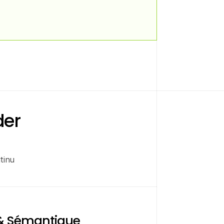
er 
tinu
 & Sémantique