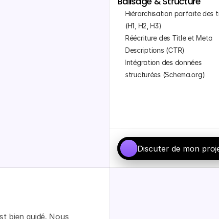
Balisage & Structure
Hiérarchisation parfaite des ti
(H1, H2, H3)
Réécriture des Title et Meta 
Descriptions (CTR)
Intégration des données 
structurées (Schema.org)
Discuter de mon proj
st bien guidé. Nous 