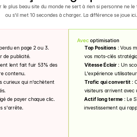
r le plus beau site du monde ne sert à rien si personne ne le 
ou s'il met 10 secondes à charger. La différence se joue ici.
Avec
 optimisation
 perdu en page 2 ou 3. 
Top Positions
 : Vous m
de publicité.
vos mots-clés stratégi
nt lent fait fuir 53% des 
Vitesse Éclair
 : Un sc
re contenu.
L'expérience utilisateur
es curieux qui n'achètent 
Trafic qui convertit
 : 
és.
visiteurs arrivent avec
igé de payer chaque clic. 
Actif long terme
 : Le 
s s'arrête.
investissement qui rap