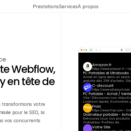
Prestations
Services
À propos
ce 
Amazon.fr
ite Webflow, 
https://www.amazon.fr › hi
PC Portables et Ultrabooks 
 en tête de 
Achat en ligne dans un vaste c
gratuite dès 25€ d'achats. Déc
C-discount
https://www.cdiscount.com 
PC Portable - Achat / Vent
Vite ! Découvrez nos réductio
Livraison rapide, Economies g
s transformons votre 
Fnac
https://www.fnac.com › Ord
isée pour le SEO, la 
Ordinateur portable - Acha
Retrouvez tous nos produits P
lus vos concurrents 
Ordinateur. Profitez de…
Votre Site