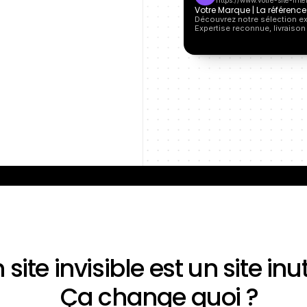
https://www.votre-site-inte
Votre Marque | La référence 
Découvrez notre sélection exc
Expertise reconnue, livraison
 site invisible est un site inuti
Ça change quoi ?