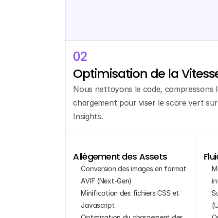
02
Optimisation de la Vites
Nous nettoyons le code, compressons les
chargement pour viser le score vert su
Insights.
Allègement des Assets
Flu
Conversion des images en format 
M
AVIF (Next-Gen)
in
Minification des fichiers CSS et 
Su
Javascript
(
Optimisation du chargement des 
O