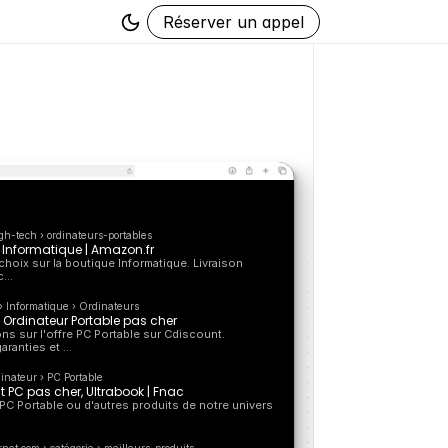
Réserver un appel
gh-tech › ordinateurs-portables
: Informatique | Amazon.fr
hoix sur la boutique Informatique. Livraison 
...
› Informatique › Ordinateurs
e Ordinateur Portable pas cher
ns sur l'offre PC Portable sur Cdiscount. 
aranties et …
inateur › PC Portable
t PC pas cher, Ultrabook | Fnac
C Portable ou d'autres produits de notre univers 