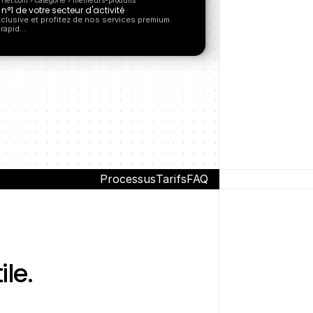
rnet.com › catégorie › meilleurs-produits
n°1 de votre secteur d'activité
lusive et profitez de nos services premium. 
 rapid…
Processus
Tarifs
FAQ
le. 