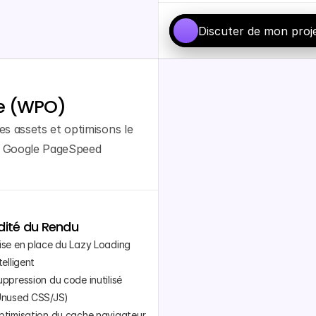
Discuter de mon proj
se (WPO)
 assets et optimisons le 
r Google PageSpeed 
idité du Rendu
ise en place du Lazy Loading 
telligent
ppression du code inutilisé 
Unused CSS/JS)
ptimisation du cache navigateur 